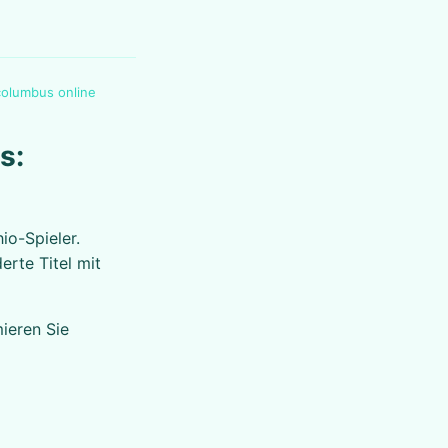
columbus online
s:
io-Spieler.
rte Titel mit
ieren Sie