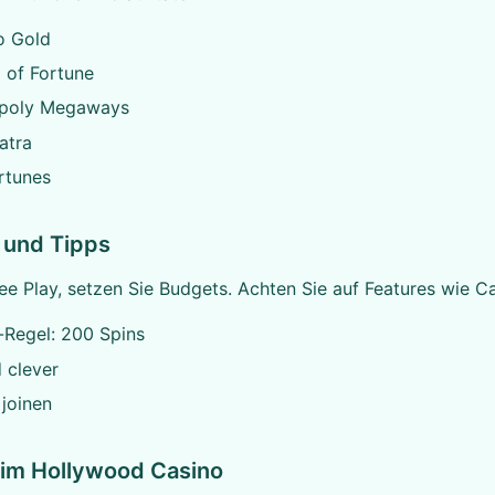
lo Gold
 of Fortune
poly Megaways
atra
rtunes
 und Tipps
ee Play, setzen Sie Budgets. Achten Sie auf Features wie C
-Regel: 200 Spins
 clever
 joinen
 im Hollywood Casino