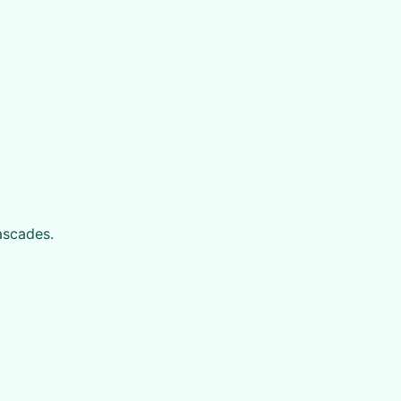
ascades.