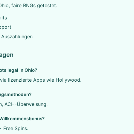
Ohio, faire RNGs getestet.
mits
pport
e Auszahlungen
ragen
ots legal in Ohio?
 via lizenzierte Apps wie Hollywood.
ungsmethoden?
en, ACH-Überweisung.
n Willkommensbonus?
+ Free Spins.