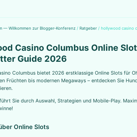
m — Willkommen zur Blogger-Konferenz
/
Ratgeber
/
hollywood casino 
od Casino Columbus Online Slot
tter Guide 2026
ino Columbus bietet 2026 erstklassige Online Slots für Oh
hen Früchten bis modernen Megaways – entdecken Sie Hunde
ieren.
führt Sie durch Auswahl, Strategien und Mobile-Play. Maxim
inne!
über Online Slots