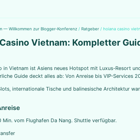
m — Willkommen zur Blogger-Konferenz
/
Ratgeber
/
hoiana casino vie
Casino Vietnam: Kompletter Gui
 in Vietnam ist Asiens neues Hotspot mit Luxus-Resort und
rliche Guide deckt alles ab: Von Anreise bis VIP-Services 2
Slots, internationale Tische und balinesische Architektur war
Anreise
0 Min. vom Flughafen Da Nang. Shuttle verfügbar.
ansfer