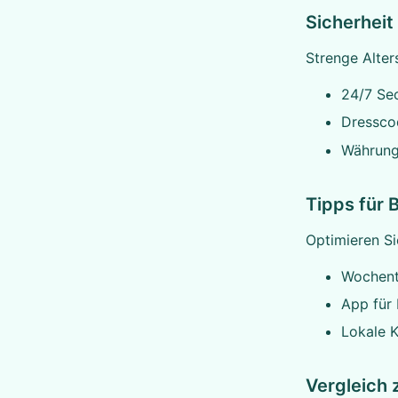
Sicherheit
Strenge Alters
24/7 Sec
Dressco
Währun
Tipps für 
Optimieren Sie
Wochent
App für
Lokale 
Vergleich 