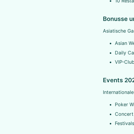
10 Resta
Bonusse 
Asiatische Ga
Asian W
Daily C
VIP-Clu
Events 20
Internationale
Poker Wo
Concert
Festival