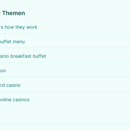
e Themen
rs how they work
buffet menu
sino breakfast buffet
ion
ard casino
online casinos