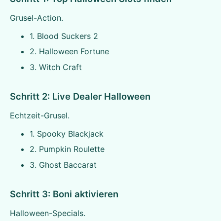
Grusel-Action.
1. Blood Suckers 2
2. Halloween Fortune
3. Witch Craft
Schritt 2: Live Dealer Halloween
Echtzeit-Grusel.
1. Spooky Blackjack
2. Pumpkin Roulette
3. Ghost Baccarat
Schritt 3: Boni aktivieren
Halloween-Specials.