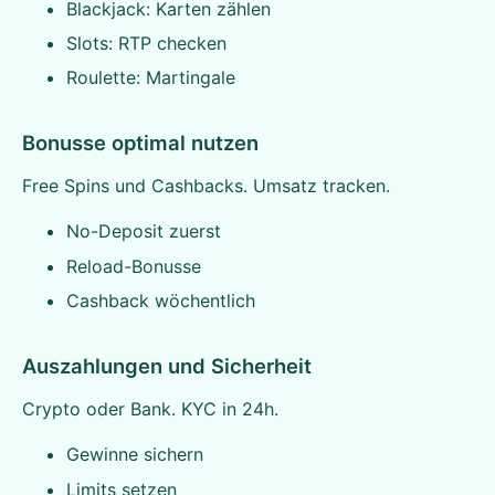
Blackjack: Karten zählen
Slots: RTP checken
Roulette: Martingale
Bonusse optimal nutzen
Free Spins und Cashbacks. Umsatz tracken.
No-Deposit zuerst
Reload-Bonusse
Cashback wöchentlich
Auszahlungen und Sicherheit
Crypto oder Bank. KYC in 24h.
Gewinne sichern
Limits setzen