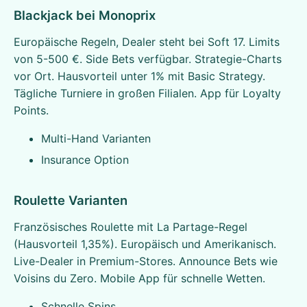
Blackjack bei Monoprix
Europäische Regeln, Dealer steht bei Soft 17. Limits
von 5-500 €. Side Bets verfügbar. Strategie-Charts
vor Ort. Hausvorteil unter 1% mit Basic Strategy.
Tägliche Turniere in großen Filialen. App für Loyalty
Points.
Multi-Hand Varianten
Insurance Option
Roulette Varianten
Französisches Roulette mit La Partage-Regel
(Hausvorteil 1,35%). Europäisch und Amerikanisch.
Live-Dealer in Premium-Stores. Announce Bets wie
Voisins du Zero. Mobile App für schnelle Wetten.
Schnelle Spins