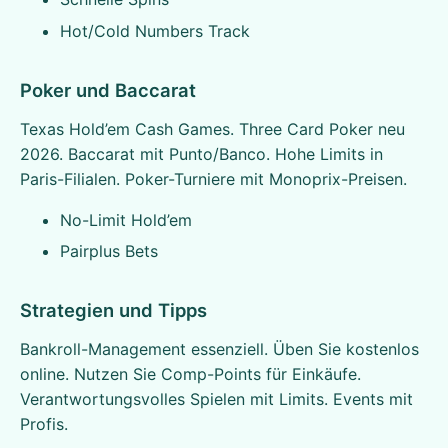
Hot/Cold Numbers Track
Poker und Baccarat
Texas Hold’em Cash Games. Three Card Poker neu
2026. Baccarat mit Punto/Banco. Hohe Limits in
Paris-Filialen. Poker-Turniere mit Monoprix-Preisen.
No-Limit Hold’em
Pairplus Bets
Strategien und Tipps
Bankroll-Management essenziell. Üben Sie kostenlos
online. Nutzen Sie Comp-Points für Einkäufe.
Verantwortungsvolles Spielen mit Limits. Events mit
Profis.