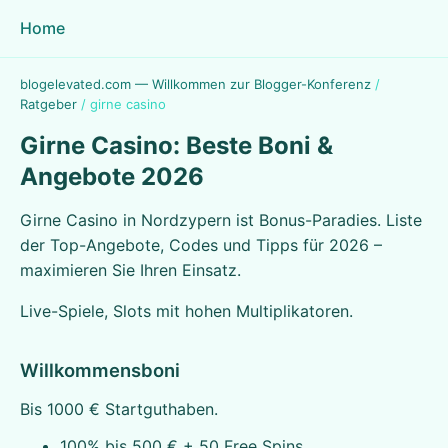
Home
blogelevated.com — Willkommen zur Blogger-Konferenz
/
Ratgeber
/
girne casino
Girne Casino: Beste Boni &
Angebote 2026
Girne Casino in Nordzypern ist Bonus-Paradies. Liste
der Top-Angebote, Codes und Tipps für 2026 –
maximieren Sie Ihren Einsatz.
Live-Spiele, Slots mit hohen Multiplikatoren.
Willkommensboni
Bis 1000 € Startguthaben.
100% bis 500 € + 50 Free Spins.