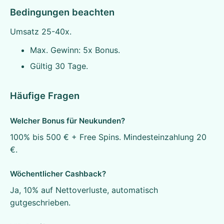
Bedingungen beachten
Umsatz 25-40x.
Max. Gewinn: 5x Bonus.
Gültig 30 Tage.
Häufige Fragen
Welcher Bonus für Neukunden?
100% bis 500 € + Free Spins. Mindesteinzahlung 20
€.
Wöchentlicher Cashback?
Ja, 10% auf Nettoverluste, automatisch
gutgeschrieben.