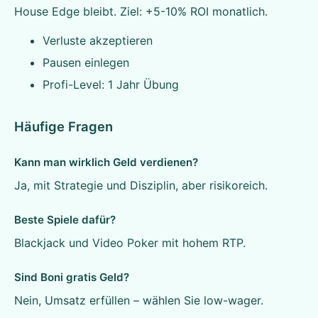
House Edge bleibt. Ziel: +5-10% ROI monatlich.
Verluste akzeptieren
Pausen einlegen
Profi-Level: 1 Jahr Übung
Häufige Fragen
Kann man wirklich Geld verdienen?
Ja, mit Strategie und Disziplin, aber risikoreich.
Beste Spiele dafür?
Blackjack und Video Poker mit hohem RTP.
Sind Boni gratis Geld?
Nein, Umsatz erfüllen – wählen Sie low-wager.