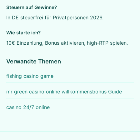
Steuern auf Gewinne?
In DE steuerfrei für Privatpersonen 2026.
Wie starte ich?
10€ Einzahlung, Bonus aktivieren, high-RTP spielen.
Verwandte Themen
fishing casino game
mr green casino online willkommensbonus Guide
casino 24/7 online