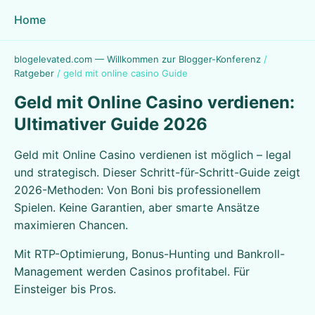
Home
blogelevated.com — Willkommen zur Blogger-Konferenz
/
Ratgeber
/
geld mit online casino Guide
Geld mit Online Casino verdienen:
Ultimativer Guide 2026
Geld mit Online Casino verdienen ist möglich – legal
und strategisch. Dieser Schritt-für-Schritt-Guide zeigt
2026-Methoden: Von Boni bis professionellem
Spielen. Keine Garantien, aber smarte Ansätze
maximieren Chancen.
Mit RTP-Optimierung, Bonus-Hunting und Bankroll-
Management werden Casinos profitabel. Für
Einsteiger bis Pros.