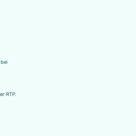
 bei
er RTP.