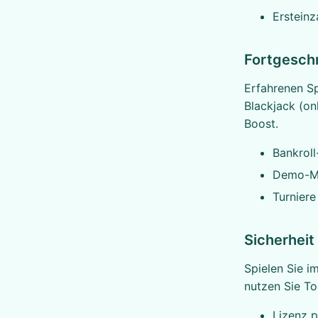
Ersteinz
Fortgeschr
Erfahrenen Sp
Blackjack (on
Boost.
Bankroll
Demo-Mo
Turniere
Sicherheit
Spielen Sie i
nutzen Sie To
Lizenz p