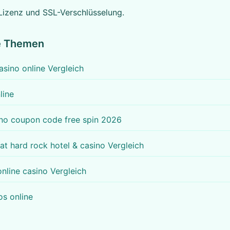
Lizenz und SSL-Verschlüsselung.
e Themen
asino online Vergleich
line
ino coupon code free spin 2026
t hard rock hotel & casino Vergleich
online casino Vergleich
os online