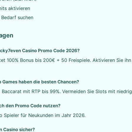
mits aktivieren
i Bedarf suchen
ragen
Lucky7even Casino Promo Code 2026?
et 100% Bonus bis 200€ + 50 Freispiele. Aktivieren Sie ihn
o Games haben die besten Chancen?
 Baccarat mit RTP bis 99%. Vermeiden Sie Slots mit niedrig
ich den Promo Code nutzen?
o Spieler für Neukunden im Jahr 2026.
n Casino sicher?