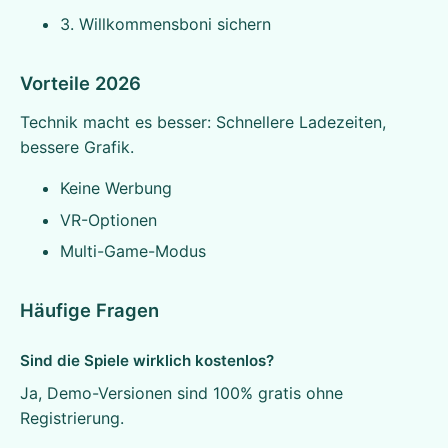
3. Willkommensboni sichern
Vorteile 2026
Technik macht es besser: Schnellere Ladezeiten,
bessere Grafik.
Keine Werbung
VR-Optionen
Multi-Game-Modus
Häufige Fragen
Sind die Spiele wirklich kostenlos?
Ja, Demo-Versionen sind 100% gratis ohne
Registrierung.