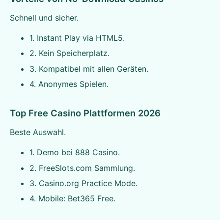
Schnell und sicher.
1. Instant Play via HTML5.
2. Kein Speicherplatz.
3. Kompatibel mit allen Geräten.
4. Anonymes Spielen.
Top Free Casino Plattformen 2026
Beste Auswahl.
1. Demo bei 888 Casino.
2. FreeSlots.com Sammlung.
3. Casino.org Practice Mode.
4. Mobile: Bet365 Free.