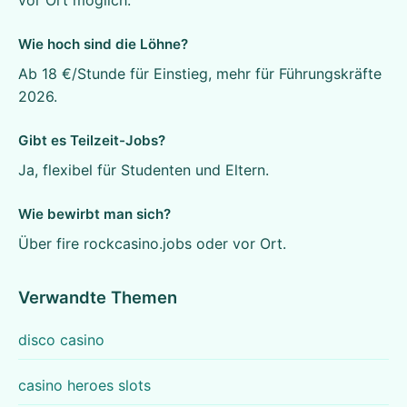
Wie hoch sind die Löhne?
Ab 18 €/Stunde für Einstieg, mehr für Führungskräfte
2026.
Gibt es Teilzeit-Jobs?
Ja, flexibel für Studenten und Eltern.
Wie bewirbt man sich?
Über fire rockcasino.jobs oder vor Ort.
Verwandte Themen
disco casino
casino heroes slots