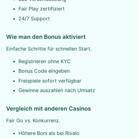
Fair Play zertifiziert
24/7 Support
Wie man den Bonus aktiviert
Einfache Schritte für schnellen Start.
Registrieren ohne KYC
Bonus Code eingeben
Freispiele sofort verfügbar
Gewinne auszahlen nach Umsatz
Vergleich mit anderen Casinos
Fair Go vs. Konkurrenz.
Höhere Boni als bei Rivalo