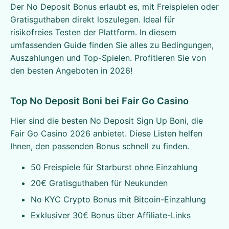
Der No Deposit Bonus erlaubt es, mit Freispielen oder
Gratisguthaben direkt loszulegen. Ideal für
risikofreies Testen der Plattform. In diesem
umfassenden Guide finden Sie alles zu Bedingungen,
Auszahlungen und Top-Spielen. Profitieren Sie von
den besten Angeboten in 2026!
Top No Deposit Boni bei Fair Go Casino
Hier sind die besten No Deposit Sign Up Boni, die
Fair Go Casino 2026 anbietet. Diese Listen helfen
Ihnen, den passenden Bonus schnell zu finden.
50 Freispiele für Starburst ohne Einzahlung
20€ Gratisguthaben für Neukunden
No KYC Crypto Bonus mit Bitcoin-Einzahlung
Exklusiver 30€ Bonus über Affiliate-Links