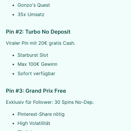
Gonzo's Quest
35x Umsatz
Pin #2: Turbo No Deposit
Viraler Pin mit 20€ gratis Cash.
Starburst Slot
Max 100€ Gewinn
Sofort verfügbar
Pin #3: Grand Prix Free
Exklusiv für Follower: 30 Spins No-Dep.
Pinterest-Share nötig
High Volatilität