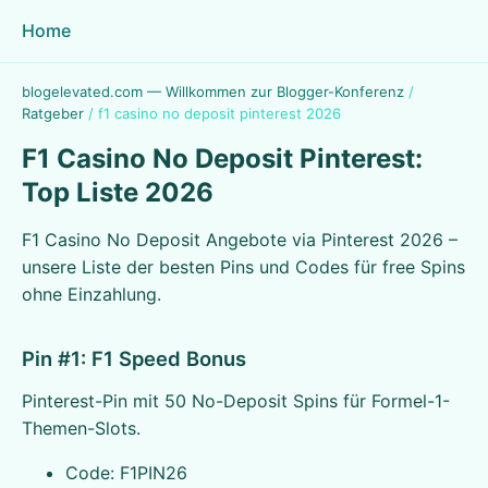
Home
blogelevated.com — Willkommen zur Blogger-Konferenz
/
Ratgeber
/
f1 casino no deposit pinterest 2026
F1 Casino No Deposit Pinterest:
Top Liste 2026
F1 Casino No Deposit Angebote via Pinterest 2026 –
unsere Liste der besten Pins und Codes für free Spins
ohne Einzahlung.
Pin #1: F1 Speed Bonus
Pinterest-Pin mit 50 No-Deposit Spins für Formel-1-
Themen-Slots.
Code: F1PIN26