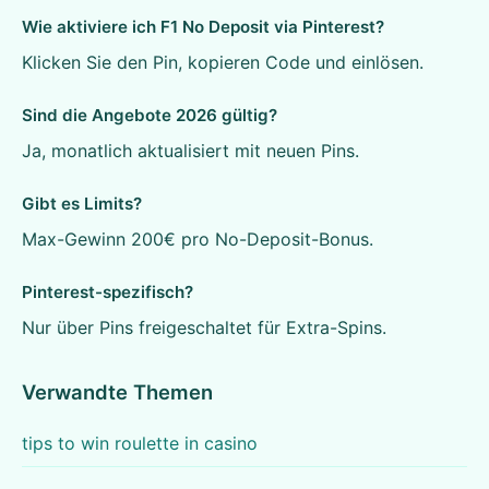
Wie aktiviere ich F1 No Deposit via Pinterest?
Klicken Sie den Pin, kopieren Code und einlösen.
Sind die Angebote 2026 gültig?
Ja, monatlich aktualisiert mit neuen Pins.
Gibt es Limits?
Max-Gewinn 200€ pro No-Deposit-Bonus.
Pinterest-spezifisch?
Nur über Pins freigeschaltet für Extra-Spins.
Verwandte Themen
tips to win roulette in casino