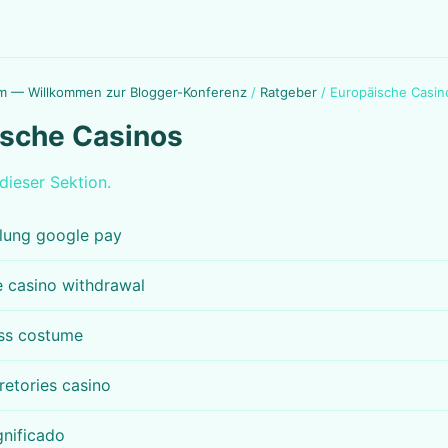
m — Willkommen zur Blogger-Konferenz
/
Ratgeber
/
Europäische Casin
ische Casinos
 dieser Sektion.
hlung google pay
e casino withdrawal
ess costume
retories casino
gnificado