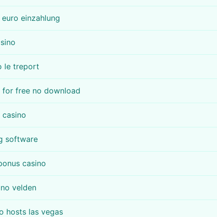
 euro einzahlung
sino
 le treport
 for free no download
 casino
g software
bonus casino
ino velden
o hosts las vegas