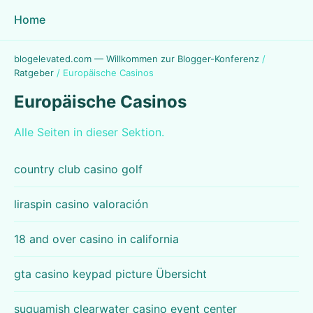
Home
blogelevated.com — Willkommen zur Blogger-Konferenz
/
Ratgeber
/
Europäische Casinos
Europäische Casinos
Alle Seiten in dieser Sektion.
country club casino golf
liraspin casino valoración
18 and over casino in california
gta casino keypad picture Übersicht
suquamish clearwater casino event center