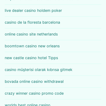
live dealer casino holdem poker
casino de la floresta barcelona
online casino site netherlands
boomtown casino new orleans
new castle casino hotel Tipps
casino müşterisi olarak kıbrısa gitmek
bovada online casino withdrawal
crazy winner casino promo code
worlds best online casino