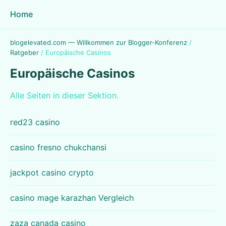
Home
blogelevated.com — Willkommen zur Blogger-Konferenz
/
Ratgeber
/
Europäische Casinos
Europäische Casinos
Alle Seiten in dieser Sektion.
red23 casino
casino fresno chukchansi
jackpot casino crypto
casino mage karazhan Vergleich
zaza canada casino