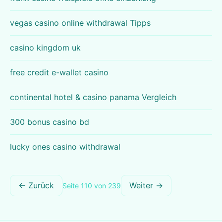
vegas casino online withdrawal Tipps
casino kingdom uk
free credit e-wallet casino
continental hotel & casino panama Vergleich
300 bonus casino bd
lucky ones casino withdrawal
← Zurück
Weiter →
Seite 110 von 239