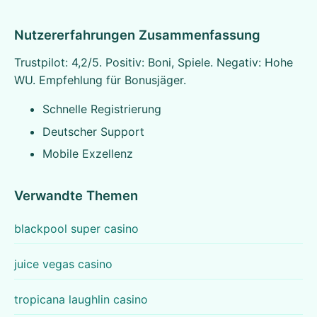
Nutzererfahrungen Zusammenfassung
Trustpilot: 4,2/5. Positiv: Boni, Spiele. Negativ: Hohe
WU. Empfehlung für Bonusjäger.
Schnelle Registrierung
Deutscher Support
Mobile Exzellenz
Verwandte Themen
blackpool super casino
juice vegas casino
tropicana laughlin casino