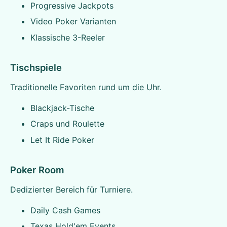
Progressive Jackpots
Video Poker Varianten
Klassische 3-Reeler
Tischspiele
Traditionelle Favoriten rund um die Uhr.
Blackjack-Tische
Craps und Roulette
Let It Ride Poker
Poker Room
Dedizierter Bereich für Turniere.
Daily Cash Games
Texas Hold'em Events