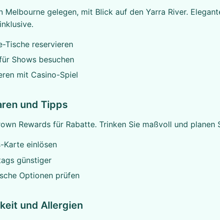
 Melbourne gelegen, mit Blick auf den Yarra River. Elegan
inklusive.
e-Tische reservieren
für Shows besuchen
ren mit Casino-Spiel
aren und Tipps
own Rewards für Rabatte. Trinken Sie maßvoll und planen 
-Karte einlösen
ags günstiger
ische Optionen prüfen
keit und Allergien