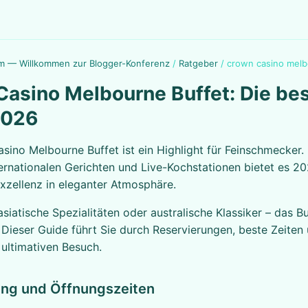
m — Willkommen zur Blogger-Konferenz
/
Ratgeber
/
crown casino melb
asino Melbourne Buffet: Die be
2026
ino Melbourne Buffet ist ein Highlight für Feinschmecker. 
nternationalen Gerichten und Live-Kochstationen bietet es 2
Exzellenz in eleganter Atmosphäre.
siatische Spezialitäten oder australische Klassiker – das Buf
Dieser Guide führt Sie durch Reservierungen, beste Zeiten 
 ultimativen Besuch.
ung und Öffnungszeiten