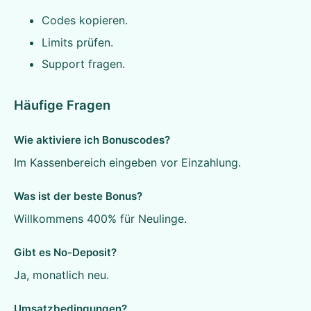
Codes kopieren.
Limits prüfen.
Support fragen.
Häufige Fragen
Wie aktiviere ich Bonuscodes?
Im Kassenbereich eingeben vor Einzahlung.
Was ist der beste Bonus?
Willkommens 400% für Neulinge.
Gibt es No-Deposit?
Ja, monatlich neu.
Umsatzbedingungen?