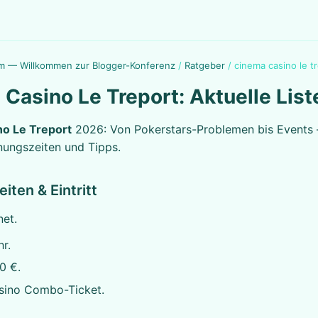
m — Willkommen zur Blogger-Konferenz
/
Ratgeber
/
cinema casino le t
Casino Le Treport: Aktuelle List
o Le Treport
2026: Von Pokerstars-Problemen bis Events –
fnungszeiten und Tipps.
iten & Eintritt
net.
r.
10 €.
sino Combo-Ticket.