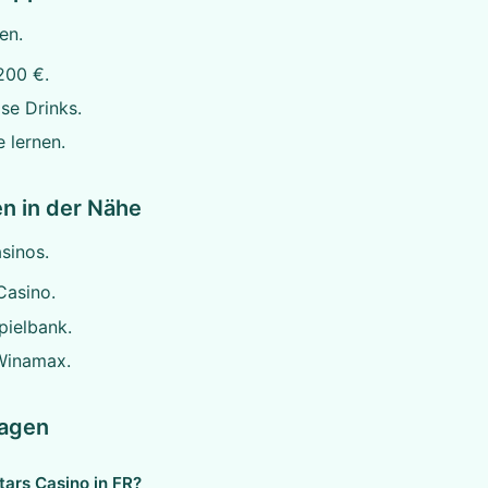
en.
200 €.
se Drinks.
e lernen.
en in der Nähe
sinos.
Casino.
pielbank.
 Winamax.
ragen
tars Casino in FR?