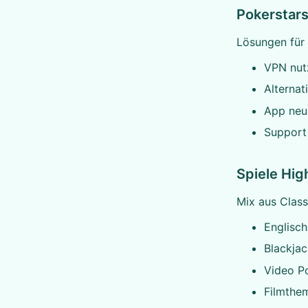
Pokerstars
Lösungen für 
VPN nut
Alternat
App neu 
Support 
Spiele Hig
Mix aus Class
Englisch
Blackjac
Video Po
Filmthem