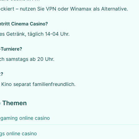
kiert – nutzen Sie VPN oder Winamax als Alternative.
ntritt Cinema Casino?
tes Getränk, täglich 14-04 Uhr.
-Turniere?
ch samstags ab 20 Uhr.
t?
 Kino separat familienfreundlich.
e Themen
 gaming online casino
gs online casino