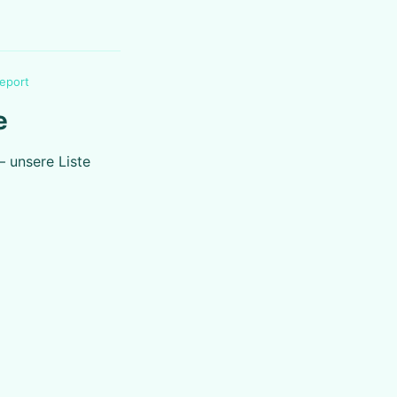
report
e
 unsere Liste