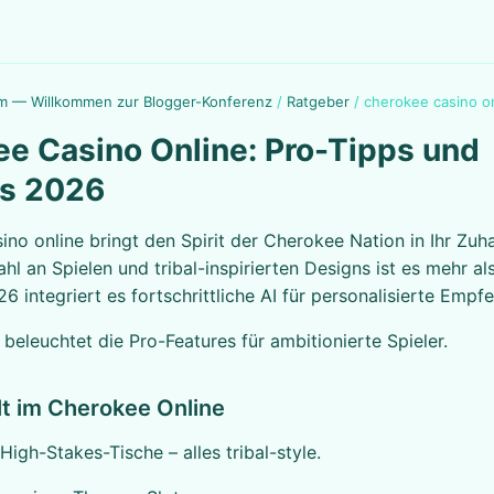
m — Willkommen zur Blogger-Konferenz
/
Ratgeber
/
cherokee casino o
e Casino Online: Pro-Tipps und
es 2026
no online bringt den Spirit der Cherokee Nation in Ihr Zuha
hl an Spielen und tribal-inspirierten Designs ist es mehr al
6 integriert es fortschrittliche AI für personalisierte Empf
 beleuchtet die Pro-Features für ambitionierte Spieler.
alt im Cherokee Online
High-Stakes-Tische – alles tribal-style.