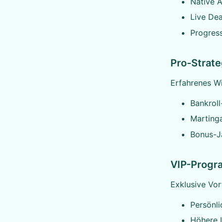
Native 
Live De
Progres
Pro-Strate
Erfahrenes W
Bankrol
Martinga
Bonus-J
VIP-Progr
Exklusive Vort
Persönl
Höhere 