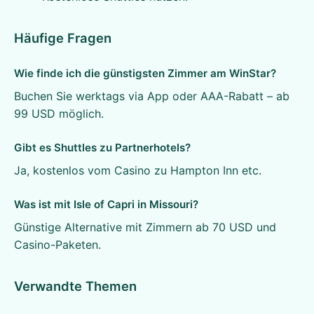
Häufige Fragen
Wie finde ich die günstigsten Zimmer am WinStar?
Buchen Sie werktags via App oder AAA-Rabatt – ab
99 USD möglich.
Gibt es Shuttles zu Partnerhotels?
Ja, kostenlos vom Casino zu Hampton Inn etc.
Was ist mit Isle of Capri in Missouri?
Günstige Alternative mit Zimmern ab 70 USD und
Casino-Paketen.
Verwandte Themen