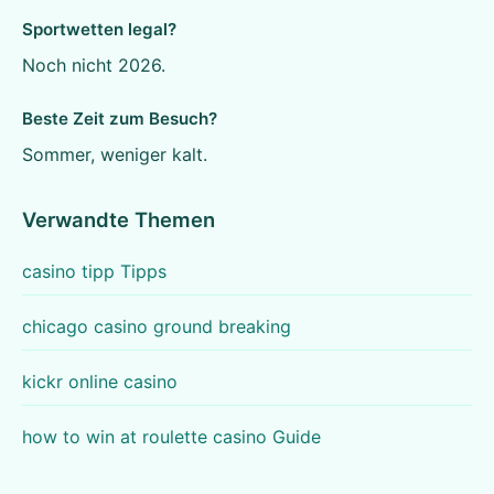
Sportwetten legal?
Noch nicht 2026.
Beste Zeit zum Besuch?
Sommer, weniger kalt.
Verwandte Themen
casino tipp Tipps
chicago casino ground breaking
kickr online casino
how to win at roulette casino Guide