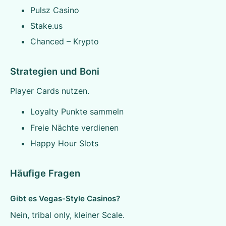
Pulsz Casino
Stake.us
Chanced – Krypto
Strategien und Boni
Player Cards nutzen.
Loyalty Punkte sammeln
Freie Nächte verdienen
Happy Hour Slots
Häufige Fragen
Gibt es Vegas-Style Casinos?
Nein, tribal only, kleiner Scale.