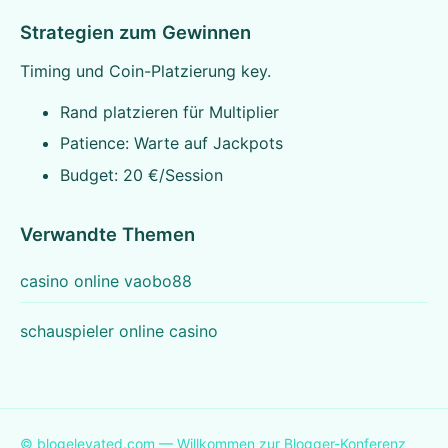
Strategien zum Gewinnen
Timing und Coin-Platzierung key.
Rand platzieren für Multiplier
Patience: Warte auf Jackpots
Budget: 20 €/Session
Verwandte Themen
casino online vaobo88
schauspieler online casino
© blogelevated.com — Willkommen zur Blogger-Konferenz