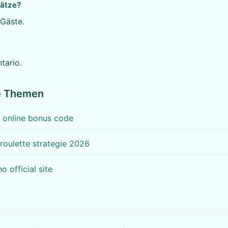
lätze?
 Gäste.
tario.
e Themen
 online bonus code
 roulette strategie 2026
 official site