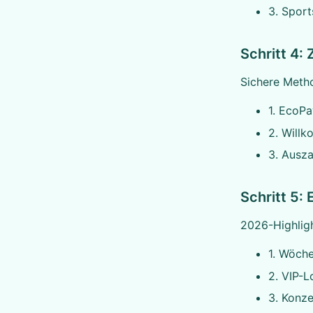
3. Spor
Schritt 4:
Sichere Metho
1. EcoPa
2. Will
3. Ausza
Schritt 5:
2026-Highligh
1. Wöche
2. VIP-
3. Konze