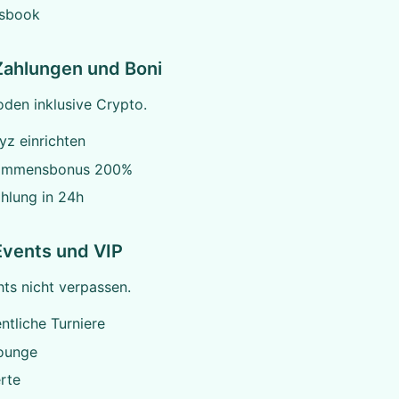
tsbook
 Zahlungen und Boni
den inklusive Crypto.
yz einrichten
kommensbonus 200%
hlung in 24h
 Events und VIP
ts nicht verpassen.
ntliche Turniere
Lounge
rte