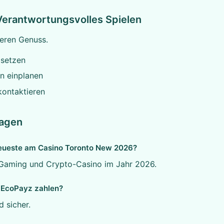
 Verantwortungsvolles Spielen
heren Genuss.
s setzen
n einplanen
 kontaktieren
ragen
Neueste am Casino Toronto New 2026?
-Gaming und Crypto-Casino im Jahr 2026.
 EcoPayz zahlen?
d sicher.