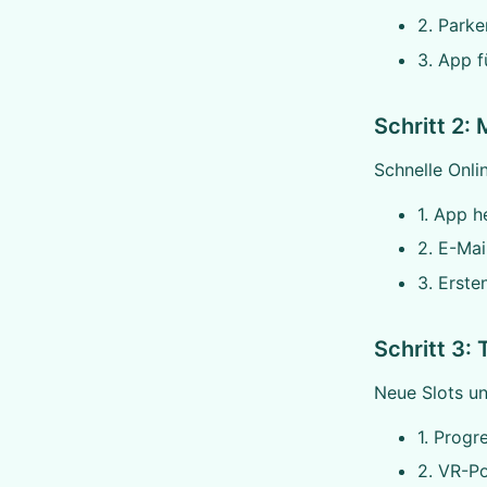
2. Parke
3. App f
Schritt 2: 
Schnelle Onli
1. App h
2. E-Mail
3. Erste
Schritt 3:
Neue Slots un
1. Progr
2. VR-P