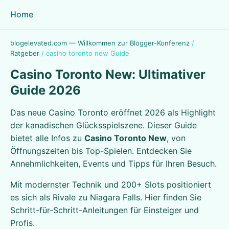
Home
blogelevated.com — Willkommen zur Blogger-Konferenz
/
Ratgeber
/
casino toronto new Guide
Casino Toronto New: Ultimativer
Guide 2026
Das neue Casino Toronto eröffnet 2026 als Highlight
der kanadischen Glücksspielszene. Dieser Guide
bietet alle Infos zu
Casino Toronto New
, von
Öffnungszeiten bis Top-Spielen. Entdecken Sie
Annehmlichkeiten, Events und Tipps für Ihren Besuch.
Mit modernster Technik und 200+ Slots positioniert
es sich als Rivale zu Niagara Falls. Hier finden Sie
Schritt-für-Schritt-Anleitungen für Einsteiger und
Profis.