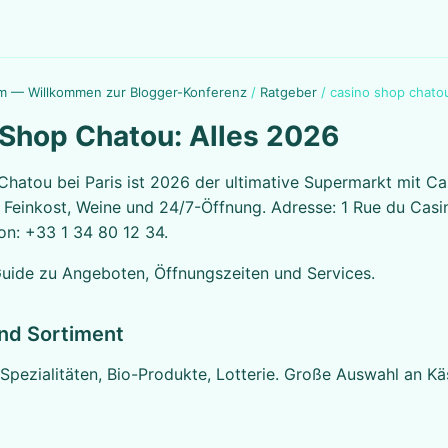
m — Willkommen zur Blogger-Konferenz
/
Ratgeber
/
casino shop chato
Shop Chatou: Alles 2026
hatou bei Paris ist 2026 der ultimative Supermarkt mit Ca
, Feinkost, Weine und 24/7-Öffnung. Adresse: 1 Rue du Cas
on: +33 1 34 80 12 34.
 Guide zu Angeboten, Öffnungszeiten und Services.
nd Sortiment
Spezialitäten, Bio-Produkte, Lotterie. Große Auswahl an K