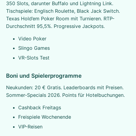
350 Slots, darunter Buffalo und Lightning Link.
Tischspiele: Englisch Roulette, Black Jack Switch.
Texas Hold’em Poker Room mit Turnieren. RTP-
Durchschnitt 95,5%. Progressive Jackpots.
Video Poker
Slingo Games
VR-Slots Test
Boni und Spielerprogramme
Neukunden: 20 € Gratis. Leaderboards mit Preisen.
Sommer-Specials 2026. Points für Hotelbuchungen.
Cashback Freitags
Freispiele Wochenende
VIP-Reisen