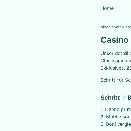
Home
blogelevated.co
Casino 
Unser detaill
Glücksspielre
Exklusives. 2
Schritt-für-Sc
Schritt 1:
1. Lizenz pr
2. Mobile Komp
3. Boni vergle