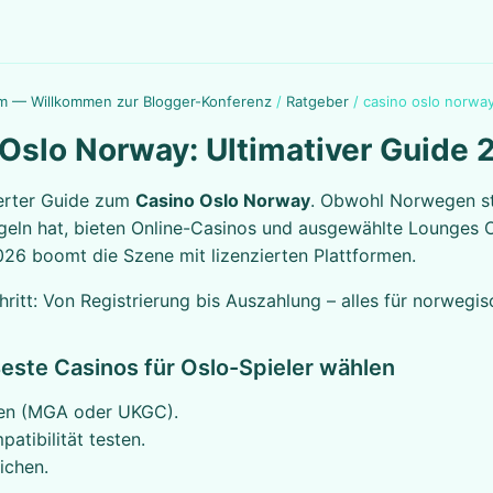
m — Willkommen zur Blogger-Konferenz
/
Ratgeber
/
casino oslo norwa
Oslo Norway: Ultimativer Guide 
ierter Guide zum
Casino Oslo Norway
. Obwohl Norwegen s
geln hat, bieten Online-Casinos und ausgewählte Lounges 
026 boomt die Szene mit lizenzierten Plattformen.
hritt: Von Registrierung bis Auszahlung – alles für norwegis
 Beste Casinos für Oslo-Spieler wählen
üfen (MGA oder UKGC).
atibilität testen.
ichen.