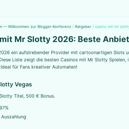
m — Willkommen zur Blogger-Konferenz
/
Ratgeber
/
casino mit mr slott
mit Mr Slotty 2026: Beste Anbiet
 2026 ein aufstrebender Provider mit cartoonartigen Slots 
 Diese Liste zeigt die besten Casinos mit Mr Slotty Spielen, 
 Ideal für Fans kreativer Automaten!
Slotty Vegas
lotty Titel, 500 € Bonus.
 97%
e Auszahlung