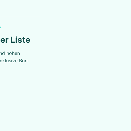
y
er Liste
und hohen
inklusive Boni