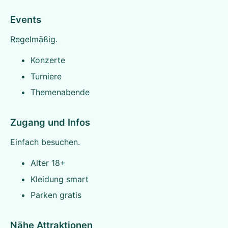
Events
Regelmäßig.
Konzerte
Turniere
Themenabende
Zugang und Infos
Einfach besuchen.
Alter 18+
Kleidung smart
Parken gratis
Nähe Attraktionen