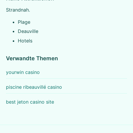
Strandnah.
Plage
Deauville
Hotels
Verwandte Themen
yourwin casino
piscine ribeauvillé casino
best jeton casino site