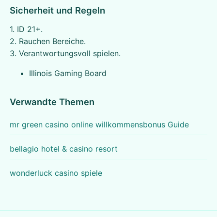
Sicherheit und Regeln
1. ID 21+.
2. Rauchen Bereiche.
3. Verantwortungsvoll spielen.
Illinois Gaming Board
Verwandte Themen
mr green casino online willkommensbonus Guide
bellagio hotel & casino resort
wonderluck casino spiele