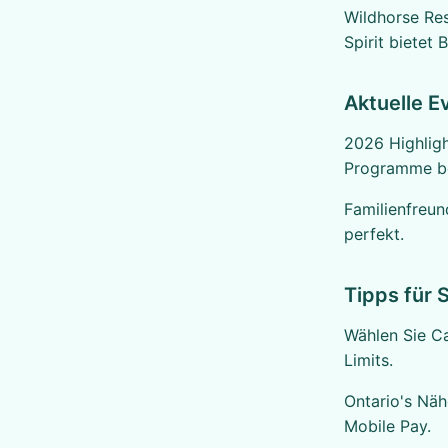
Wildhorse Res
Spirit bietet
Aktuelle E
2026 Highligh
Programme be
Familienfreun
perfekt.
Tipps für 
Wählen Sie Ca
Limits.
Ontario's Näh
Mobile Pay.