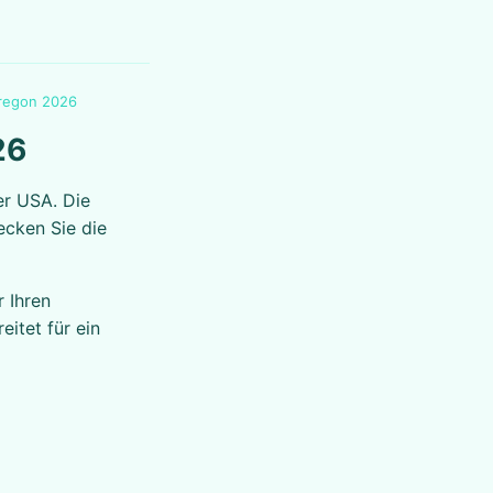
oregon 2026
26
er USA. Die
ecken Sie die
r Ihren
itet für ein