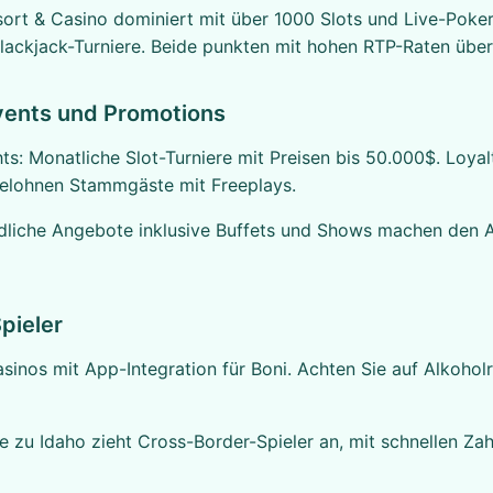
ort & Casino dominiert mit über 1000 Slots und Live-Poker
 Blackjack-Turniere. Beide punkten mit hohen RTP-Raten übe
vents und Promotions
ts: Monatliche Slot-Turniere mit Preisen bis 50.000$. Loyal
lohnen Stammgäste mit Freeplays.
dliche Angebote inklusive Buffets und Shows machen den A
Spieler
sinos mit App-Integration für Boni. Achten Sie auf Alkohol
e zu Idaho zieht Cross-Border-Spieler an, mit schnellen Za