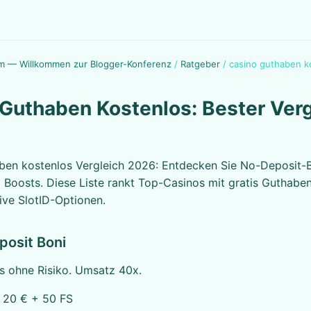
m — Willkommen zur Blogger-Konferenz
/
Ratgeber
/
casino guthaben k
Guthaben Kostenlos: Bester Verg
ben kostenlos Vergleich 2026: Entdecken Sie No-Deposit-B
d Boosts. Diese Liste rankt Top-Casinos mit gratis Guthabe
sive SlotID-Optionen.
posit Boni
is ohne Risiko. Umsatz 40x.
: 20 € + 50 FS