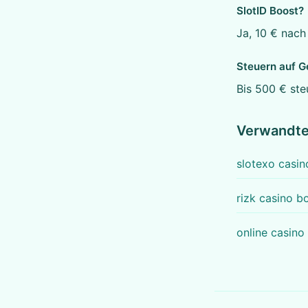
SlotID Boost?
Ja, 10 € nach 
Steuern auf 
Bis 500 € steu
Verwandt
slotexo casin
rizk casino b
online casino