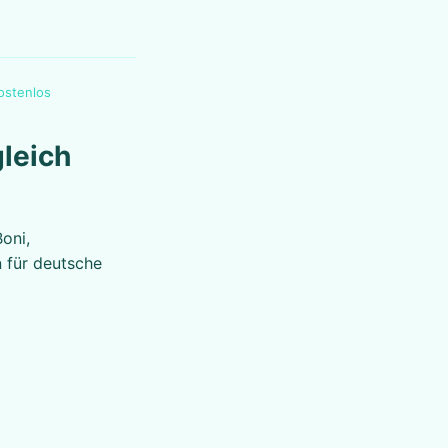
ostenlos
leich
oni,
n für deutsche