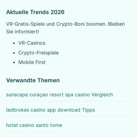
Aktuelle Trends 2026
VR-Gratis-Spiele und Crypto-Boni boomen. Bleiben
Sie informiert!
VR-Casinos
Crypto-Freispiele
Mobile First
Verwandte Themen
sunscape curaçao resort spa casino Vergleich
ladbrokes casino app download Tipps
hotel casino santo tome