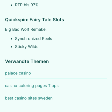
RTP bis 97%
Quickspin: Fairy Tale Slots
Big Bad Wolf Remake.
Synchronized Reels
Sticky Wilds
Verwandte Themen
palace casino
casino coloring pages Tipps
best casino sites sweden