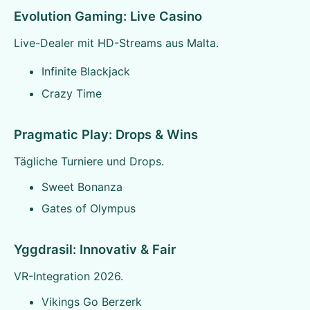
Evolution Gaming: Live Casino
Live-Dealer mit HD-Streams aus Malta.
Infinite Blackjack
Crazy Time
Pragmatic Play: Drops & Wins
Tägliche Turniere und Drops.
Sweet Bonanza
Gates of Olympus
Yggdrasil: Innovativ & Fair
VR-Integration 2026.
Vikings Go Berzerk