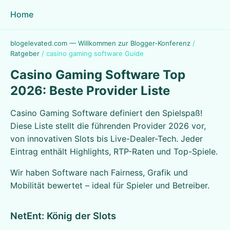
Home
blogelevated.com — Willkommen zur Blogger-Konferenz
/
Ratgeber
/
casino gaming software Guide
Casino Gaming Software Top
2026: Beste Provider Liste
Casino Gaming Software definiert den Spielspaß!
Diese Liste stellt die führenden Provider 2026 vor,
von innovativen Slots bis Live-Dealer-Tech. Jeder
Eintrag enthält Highlights, RTP-Raten und Top-Spiele.
Wir haben Software nach Fairness, Grafik und
Mobilität bewertet – ideal für Spieler und Betreiber.
NetEnt: König der Slots