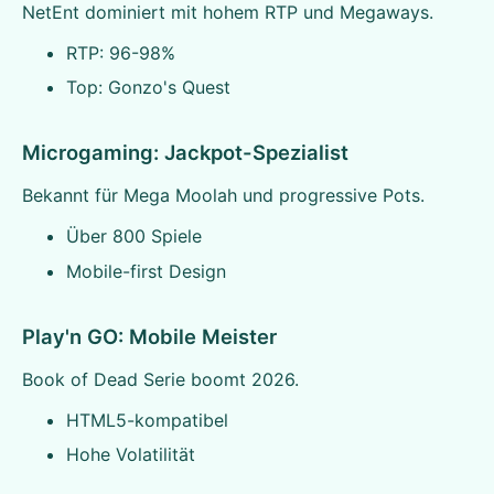
NetEnt dominiert mit hohem RTP und Megaways.
RTP: 96-98%
Top: Gonzo's Quest
Microgaming: Jackpot-Spezialist
Bekannt für Mega Moolah und progressive Pots.
Über 800 Spiele
Mobile-first Design
Play'n GO: Mobile Meister
Book of Dead Serie boomt 2026.
HTML5-kompatibel
Hohe Volatilität