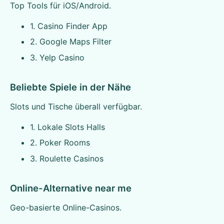
Top Tools für iOS/Android.
1. Casino Finder App
2. Google Maps Filter
3. Yelp Casino
Beliebte Spiele in der Nähe
Slots und Tische überall verfügbar.
1. Lokale Slots Halls
2. Poker Rooms
3. Roulette Casinos
Online-Alternative near me
Geo-basierte Online-Casinos.