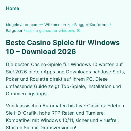
Home
blogelevated.com — Willkommen zur Blogger-Konferenz
/
Ratgeber
/
casino games for windows 10
Beste Casino Spiele für Windows
10 – Download 2026
Die besten Casino-Spiele für Windows 10 warten auf
Sie! 2026 bieten Apps und Downloads nahtlose Slots,
Poker und Roulette direkt auf Ihrem PC. Diese
umfassende Guide zeigt Top-Spiele, Installation und
Optimierungstipps.
Von klassischen Automaten bis Live-Casinos: Erleben
Sie HD-Grafik, hohe RTP-Raten und Turniere.
Kompatibel mit Windows 10/11, sicher und virusfrei.
Starten Sie mit Gratisversionen!