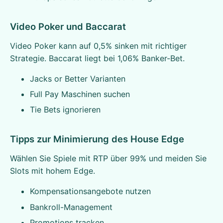
Video Poker und Baccarat
Video Poker kann auf 0,5% sinken mit richtiger
Strategie. Baccarat liegt bei 1,06% Banker-Bet.
Jacks or Better Varianten
Full Pay Maschinen suchen
Tie Bets ignorieren
Tipps zur Minimierung des House Edge
Wählen Sie Spiele mit RTP über 99% und meiden Sie
Slots mit hohem Edge.
Kompensationsangebote nutzen
Bankroll-Management
Promotions tracken