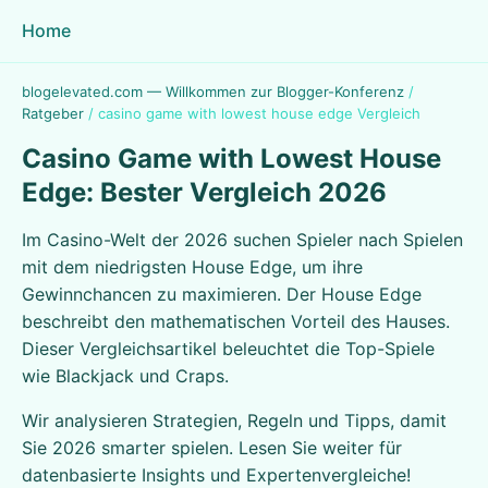
Home
blogelevated.com — Willkommen zur Blogger-Konferenz
/
Ratgeber
/
casino game with lowest house edge Vergleich
Casino Game with Lowest House
Edge: Bester Vergleich 2026
Im Casino-Welt der 2026 suchen Spieler nach Spielen
mit dem niedrigsten House Edge, um ihre
Gewinnchancen zu maximieren. Der House Edge
beschreibt den mathematischen Vorteil des Hauses.
Dieser Vergleichsartikel beleuchtet die Top-Spiele
wie Blackjack und Craps.
Wir analysieren Strategien, Regeln und Tipps, damit
Sie 2026 smarter spielen. Lesen Sie weiter für
datenbasierte Insights und Expertenvergleiche!