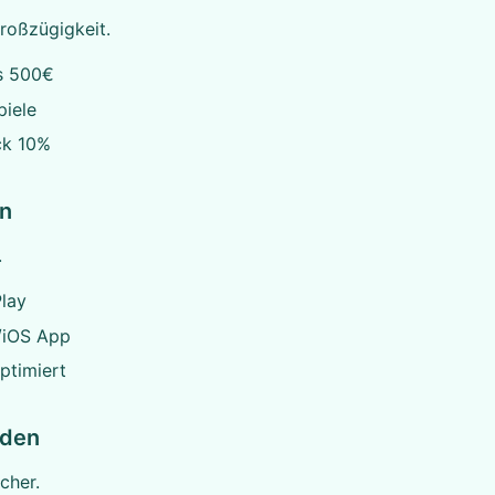
roßzügigkeit.
s 500€
piele
ck 10%
en
.
Play
/iOS App
ptimiert
oden
cher.