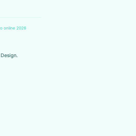
no online 2026
 Design.