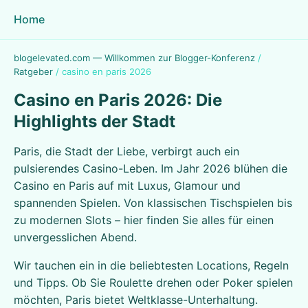
Home
blogelevated.com — Willkommen zur Blogger-Konferenz
/
Ratgeber
/
casino en paris 2026
Casino en Paris 2026: Die
Highlights der Stadt
Paris, die Stadt der Liebe, verbirgt auch ein
pulsierendes Casino-Leben. Im Jahr 2026 blühen die
Casino en Paris auf mit Luxus, Glamour und
spannenden Spielen. Von klassischen Tischspielen bis
zu modernen Slots – hier finden Sie alles für einen
unvergesslichen Abend.
Wir tauchen ein in die beliebtesten Locations, Regeln
und Tipps. Ob Sie Roulette drehen oder Poker spielen
möchten, Paris bietet Weltklasse-Unterhaltung.