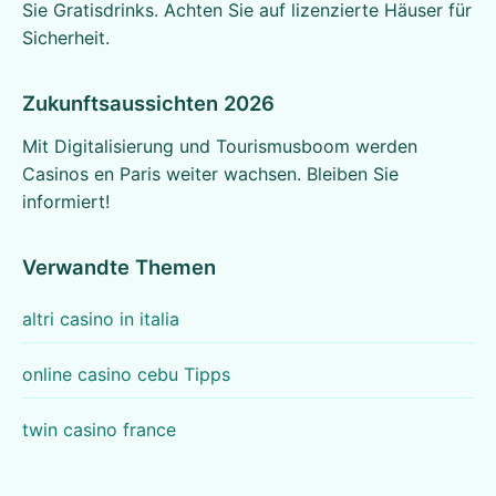
Sie Gratisdrinks. Achten Sie auf lizenzierte Häuser für
Sicherheit.
Zukunftsaussichten 2026
Mit Digitalisierung und Tourismusboom werden
Casinos en Paris weiter wachsen. Bleiben Sie
informiert!
Verwandte Themen
altri casino in italia
online casino cebu Tipps
twin casino france