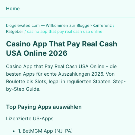
Home
blogelevated.com — Willkommen zur Blogger-Konferenz
/
Ratgeber
/
casino app that pay real cash usa online
Casino App That Pay Real Cash
USA Online 2026
Casino App that Pay Real Cash USA Online – die
besten Apps für echte Auszahlungen 2026. Von
Roulette bis Slots, legal in regulierten Staaten. Step-
by-Step Guide.
Top Paying Apps auswählen
Lizenzierte US-Apps.
1. BetMGM App (NJ, PA)