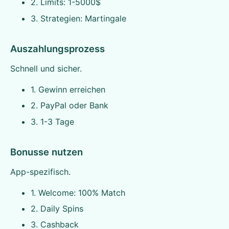
2. Limits: 1-5000$
3. Strategien: Martingale
Auszahlungsprozess
Schnell und sicher.
1. Gewinn erreichen
2. PayPal oder Bank
3. 1-3 Tage
Bonusse nutzen
App-spezifisch.
1. Welcome: 100% Match
2. Daily Spins
3. Cashback