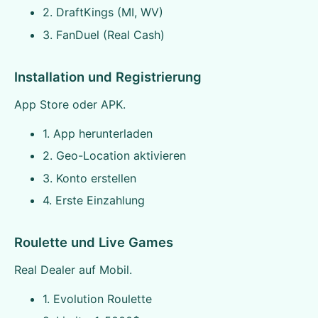
2. DraftKings (MI, WV)
3. FanDuel (Real Cash)
Installation und Registrierung
App Store oder APK.
1. App herunterladen
2. Geo-Location aktivieren
3. Konto erstellen
4. Erste Einzahlung
Roulette und Live Games
Real Dealer auf Mobil.
1. Evolution Roulette