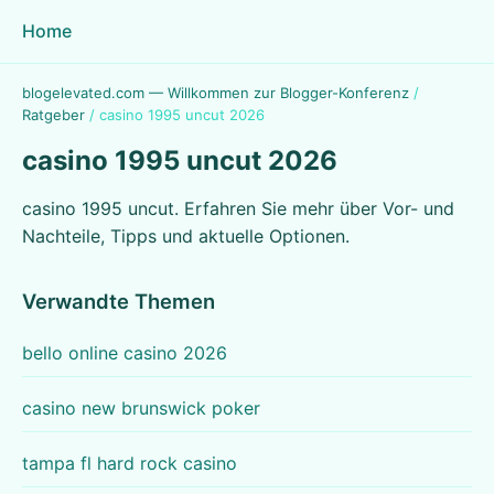
Home
blogelevated.com — Willkommen zur Blogger-Konferenz
/
Ratgeber
/
casino 1995 uncut 2026
casino 1995 uncut 2026
casino 1995 uncut. Erfahren Sie mehr über Vor- und
Nachteile, Tipps und aktuelle Optionen.
Verwandte Themen
bello online casino 2026
casino new brunswick poker
tampa fl hard rock casino