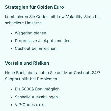
Strategien für Golden Euro
Kombinieren Sie Codes mit Low-Volatility-Slots für
schnellere Umsätze.
Wagering planen
Progressive Jackpots meiden
Cashout bei Erreichen
Vorteile und Risiken
Hohe Boni, aber achten Sie auf Max-Cashout. 24/7
Support hilft bei Problemen.
Bis 5000$ Boni möglich
Schnelle Auszahlungen
VIP-Codes extra