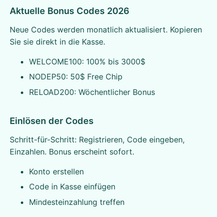
Aktuelle Bonus Codes 2026
Neue Codes werden monatlich aktualisiert. Kopieren
Sie sie direkt in die Kasse.
WELCOME100: 100% bis 3000$
NODEP50: 50$ Free Chip
RELOAD200: Wöchentlicher Bonus
Einlösen der Codes
Schritt-für-Schritt: Registrieren, Code eingeben,
Einzahlen. Bonus erscheint sofort.
Konto erstellen
Code in Kasse einfügen
Mindesteinzahlung treffen