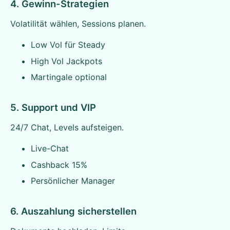
4. Gewinn-Strategien
Volatilität wählen, Sessions planen.
Low Vol für Steady
High Vol Jackpots
Martingale optional
5. Support und VIP
24/7 Chat, Levels aufsteigen.
Live-Chat
Cashback 15%
Persönlicher Manager
6. Auszahlung sicherstellen