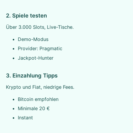
2. Spiele testen
Über 3.000 Slots, Live-Tische.
Demo-Modus
Provider: Pragmatic
Jackpot-Hunter
3. Einzahlung Tipps
Krypto und Fiat, niedrige Fees.
Bitcoin empfohlen
Minimale 20 €
Instant