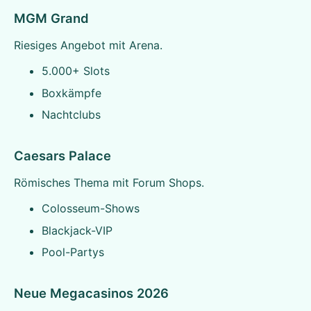
MGM Grand
Riesiges Angebot mit Arena.
5.000+ Slots
Boxkämpfe
Nachtclubs
Caesars Palace
Römisches Thema mit Forum Shops.
Colosseum-Shows
Blackjack-VIP
Pool-Partys
Neue Megacasinos 2026