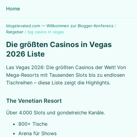
Home
blogelevated.com — Willkommen zur Blogger-Konferenz
/
Ratgeber
/
big casino in vegas
Die größten Casinos in Vegas
2026 Liste
Las Vegas 2026: Die größten Casinos der Welt! Von
Mega-Resorts mit Tausenden Slots bis zu endlosen
Tischreihen – diese Liste zeigt die Highlights.
The Venetian Resort
Über 4.000 Slots und gondelreiche Kanäle.
800+ Tische
Arena für Shows