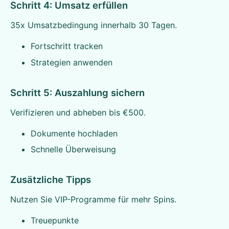
Schritt 4: Umsatz erfüllen
35x Umsatzbedingung innerhalb 30 Tagen.
Fortschritt tracken
Strategien anwenden
Schritt 5: Auszahlung sichern
Verifizieren und abheben bis €500.
Dokumente hochladen
Schnelle Überweisung
Zusätzliche Tipps
Nutzen Sie VIP-Programme für mehr Spins.
Treuepunkte