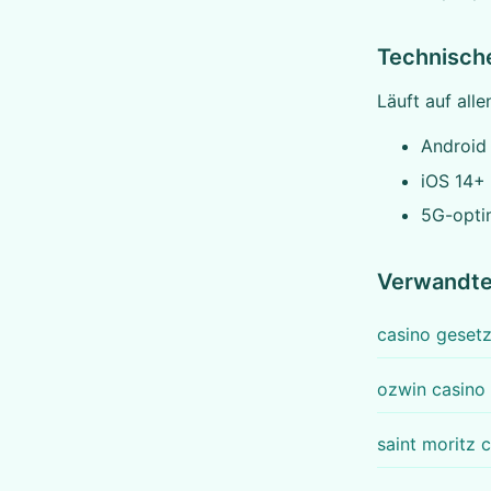
Technische
Läuft auf alle
Android
iOS 14+
5G-opti
Verwandt
casino geset
ozwin casino
saint moritz 