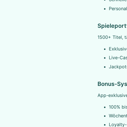
Personal
Spieleportf
1500+ Titel, 
Exklusiv
Live-Ca
Jackpots
Bonus-Sys
App-exklusive
100% bi
Wöchent
Loyalty